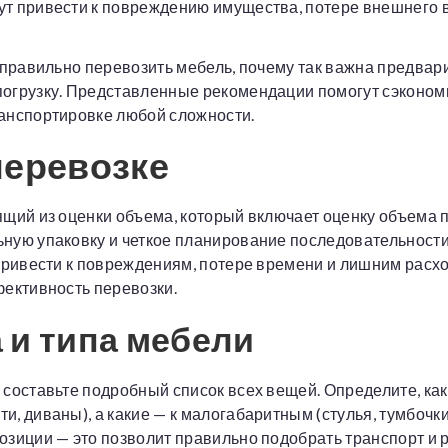
ут привести к повреждению имущества, потере внешнего 
к правильно перевозить мебель, почему так важна предвар
огрузку. Представленные рекомендации помогут сэкономи
ранспортировке любой сложности.
перевозке
ящий из оценки объема, который включает оценку объема
ную упаковку и четкое планирование последовательности
 привести к повреждениям, потере времени и лишним расх
фективность перевозки.
 и типа мебели
 составьте подробный список всех вещей. Определите, ка
, диваны), а какие — к малогабаритным (стулья, тумбочки
озиции — это позволит правильно подобрать транспорт и р