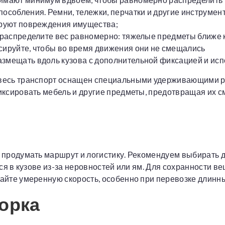
особления. Ремни, тележки, перчатки и другие инструме
ируют повреждения имущества;
распределите вес равномерно: тяжелые предметы ближе к ц
сируйте, чтобы во время движения они не смещались
змещать вдоль кузова с дополнительной фиксацией и исп
весь транспорт оснащен специальными удерживающими р
иксировать мебель и другие предметы, предотвращая их 
 продумать маршрут и логистику. Рекомендуем выбирать 
ся в кузове из-за неровностей или ям. Для сохранности в
йте умеренную скорость, особенно при перевозке длинных
борка