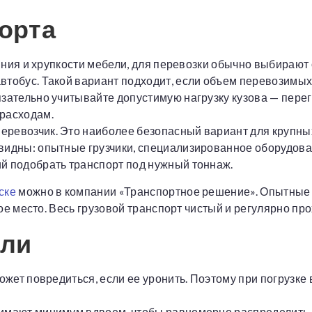
орта
яния и хрупкости мебели, для перевозки обычно выбирают 
тобус. Такой вариант подходит, если объем перевозимых
зательно учитывайте допустимую нагрузку кузова — перег
расходам.
ревозчик. Это наиболее безопасный вариант для крупны
видны: опытные грузчики, специализированное оборудова
й подобрать транспорт под нужный тоннаж.
ске
можно в компании «Транспортное решение». Опытные г
ое место. Весь грузовой транспорт чистый и регулярно пр
ели
жет повредиться, если ее уронить. Поэтому при погрузке
мают минимум вдвоем, чтобы равномерно распределить на