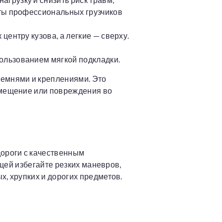
нты профессиональных грузчиков
ентру кузова, а легкие — сверху.
ользованием мягкой подкладки.
емнями и креплениями. Это
смещение или повреждения во
дороги с качественным
ещей избегайте резких маневров,
, хрупких и дорогих предметов.